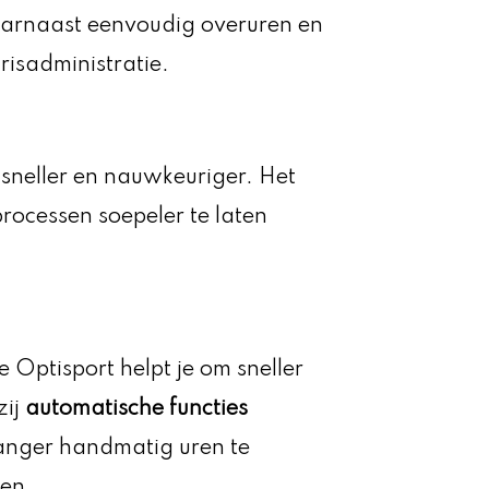
aarnaast eenvoudig overuren en
risadministratie.
 sneller en nauwkeuriger. Het
processen soepeler te laten
 Optisport helpt je om sneller
zij
automatische functies
 langer handmatig uren te
len.