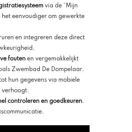
gistratiesysteem
via de “Mijn
t het eenvoudiger om gewerkte
uren en integreren deze direct
uwkeurigheid.
ve fouten
en vergemakkelijkt
s zoals Zwembad De Dompelaar.
tot hun gegevens via mobiele
t verhoogt.
nel controleren en goedkeuren
.
iscommunicatie.