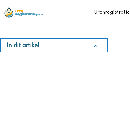
Ga
naar
Urenregistratie
de
inhoud
In dit artikel