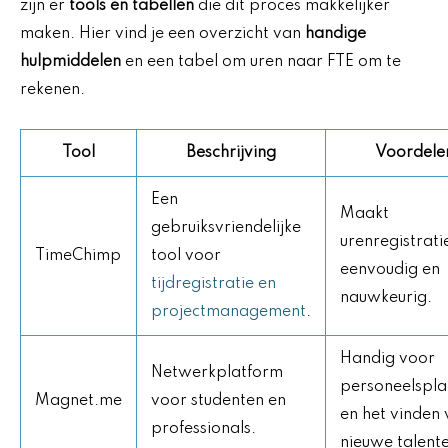
zijn er
tools en tabellen
die dit proces makkelijker
maken. Hier vind je een overzicht van
handige
hulpmiddelen
en een tabel om uren naar FTE om te
rekenen.
Tool
Beschrijving
Voordele
Een
Maakt
gebruiksvriendelijke
urenregistrati
TimeChimp
tool voor
eenvoudig en
tijdregistratie en
nauwkeurig.
projectmanagement
.
Handig voor
Netwerkplatform
personeelspla
Magnet.me
voor studenten en
en het vinden
professionals.
nieuwe talent