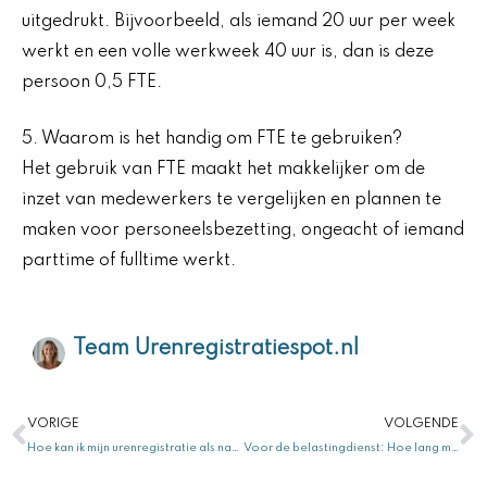
uitgedrukt. Bijvoorbeeld, als iemand 20 uur per week
werkt en een volle werkweek 40 uur is, dan is deze
persoon 0,5 FTE.
5. Waarom is het handig om FTE te gebruiken?
Het gebruik van FTE maakt het makkelijker om de
inzet van medewerkers te vergelijken en plannen te
maken voor personeelsbezetting, ongeacht of iemand
parttime of fulltime werkt.
Team Urenregistratiespot.nl
Vorige
V
VORIGE
VOLGENDE
Hoe kan ik mijn urenregistratie als nanny in de gastouderopvang doen?
Voor de belastingdienst: Hoe lang moet je uren bijhouden? Tot wel 7 jaar!