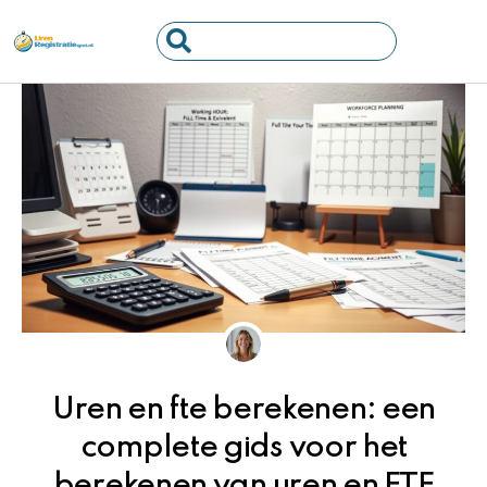
Ga
Search
naar
...
de
inhoud
Uren en fte berekenen: een
complete gids voor het
berekenen van uren en FTE