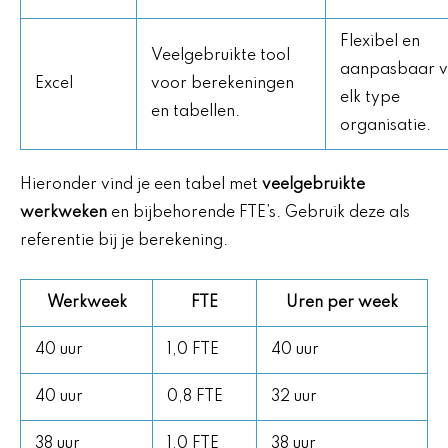
Flexibel en
Veelgebruikte tool
aanpasbaar v
Excel
voor berekeningen
elk type
en tabellen.
organisatie.
Hieronder vind je een tabel met
veelgebruikte
werkweken
en bijbehorende FTE’s. Gebruik deze als
referentie bij je berekening.
Werkweek
FTE
Uren per week
40 uur
1,0 FTE
40 uur
40 uur
0,8 FTE
32 uur
38 uur
1,0 FTE
38 uur