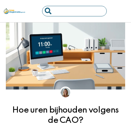
Ga
Search
naar
...
de
inhoud
Hoe uren bijhouden volgens
de CAO?