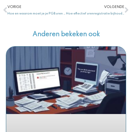
Vorige
V
VORIGE
VOLGENDE
Hoe en waarom moet je je PGB uren bijhouden?
Hoe effectief urenregistratie bijhouden als zzp’er: Tips en Tricks
Anderen bekeken ook