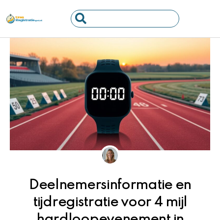
Ga
Search
naar
...
de
inhoud
Deelnemersinformatie en
tijdregistratie voor 4 mijl
hardloopevenement in